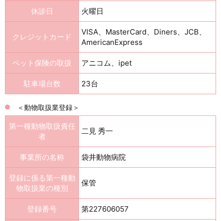
休診日
火曜日
VISA、MasterCard、Diners、JCB、
クレジットカード
AmericanExpress
ペット保険の取扱
アニコム、ipet
駐車場台数
23台
＜動物取扱業登録＞
第一種動物取扱責任
二見 秀一
者
事業所の名称
袋井動物病院
登録に係る第一種動
保管
物取扱業の種別
登録番号
第227606057